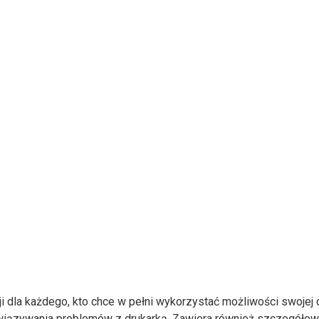
 dla każdego, kto chce w pełni wykorzystać możliwości swojej
rozwiązywania problemów z drukarką. Zawiera również szczegółow