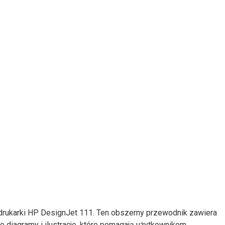
 drukarki HP DesignJet 111. Ten obszerny przewodnik zawiera
e diagramy i ilustracje, które pomagają użytkownikom