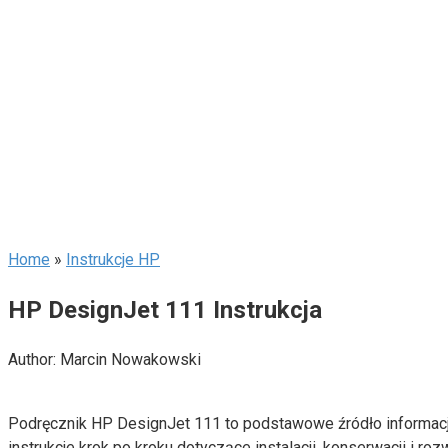
Home
»
Instrukcje HP
HP DesignJet 111 Instrukcja
Author:
Marcin Nowakowski
Podręcznik HP DesignJet 111 to podstawowe źródło informacji
instrukcje krok po kroku dotyczące instalacji, konserwacji i 