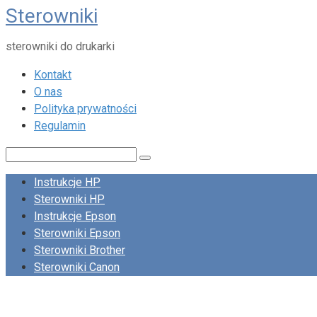
Sterowniki
Skip
to
sterowniki do drukarki
content
Kontakt
O nas
Polityka prywatności
Regulamin
Search:
Instrukcje HP
Sterowniki HP
Instrukcje Epson
Sterowniki Epson
Sterowniki Brother
Sterowniki Canon