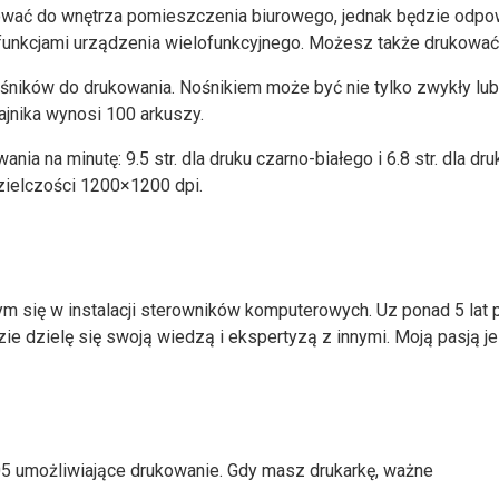
ować do wnętrza pomieszczenia biurowego, jednak będzie odpo
funkcjami urządzenia wielofunkcyjnego. Możesz także drukowa
ów do drukowania. Nośnikiem może być nie tylko zwykły lub papie
jnika wynosi 100 arkuszy.
nia na minutę: 9.5 str. dla druku czarno-białego i 6.8 str. dla 
ielczości 1200×1200 dpi.
ym się w instalacji sterowników komputerowych. Uz ponad 5 la
dzie dzielę się swoją wiedzą i ekspertyzą z innymi. Moją pasją j
5 umożliwiające drukowanie. Gdy masz drukarkę, ważne