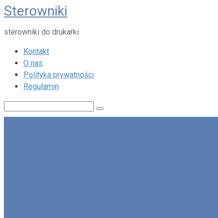
Sterowniki
Skip
to
sterowniki do drukarki
content
Kontakt
O nas
Polityka prywatności
Regulamin
Search: