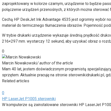
zaprojektowany w kolorze czarnym, urządzenie to będzie pas
połączenie urządzeń przenośnych, z których można sterować 
Cechą HP DeskJet Ink Advantage 4535 jest ogromny wybór nośnik
materiał do termicznego tłumaczenia obrazów. Pojemność poda
W trybie drukarki urządzenie wykazuje średnią prędkość drukowa
216×297 mm. wystarczy 12 sekund, aby uzyskać obraz o rozdz
0
Marcin Nowakowski
/ author of the article
Mam 40 lat, jestem doświadczonym programistą specjalizując
sprzętem. Aktualnie pracuję na stronie sterownikidrukarki.pl, g
Related articles
0
HP LaserJet P1005 sterowniki
W komputerze są zainstalowane sterowniki HP LaserJet P100