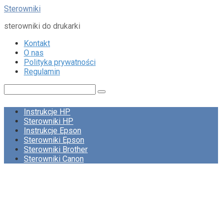
Skip
Sterowniki
to
sterowniki do drukarki
content
Kontakt
O nas
Polityka prywatności
Regulamin
Search:
Instrukcje HP
Sterowniki HP
Instrukcje Epson
Sterowniki Epson
Sterowniki Brother
Sterowniki Canon